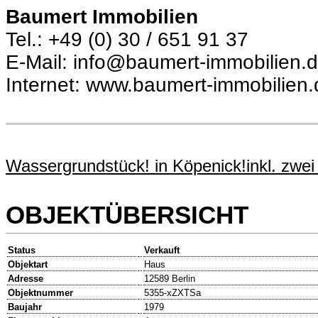
Baumert Immobilien
Tel.: +49 (0) 30 / 651 91 37
E-Mail: info@baumert-immobilien.
Internet: www.baumert-immobilien.
Wassergrundstück! in Köpenick!inkl. zwe
OBJEKTÜBERSICHT
Status
Verkauft
Objektart
Haus
Adresse
12589 Berlin
Objektnummer
5355-xZXTSa
Baujahr
1979