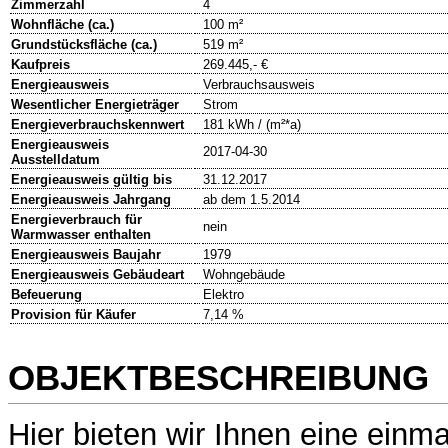
Zimmerzahl
4
Wohnfläche (ca.)
100 m²
Grundstücksfläche (ca.)
519 m²
Kaufpreis
269.445,- €
Energieausweis
Verbrauchsausweis
Wesentlicher Energieträger
Strom
Energieverbrauchskennwert
181 kWh / (m²*a)
Energieausweis
2017-04-30
Ausstelldatum
Energieausweis gültig bis
31.12.2017
Energieausweis Jahrgang
ab dem 1.5.2014
Energieverbrauch für
nein
Warmwasser enthalten
Energieausweis Baujahr
1979
Energieausweis Gebäudeart
Wohngebäude
Befeuerung
Elektro
Provision für Käufer
7,14 %
OBJEKTBESCHREIBUNG
Hier bieten wir Ihnen eine einma