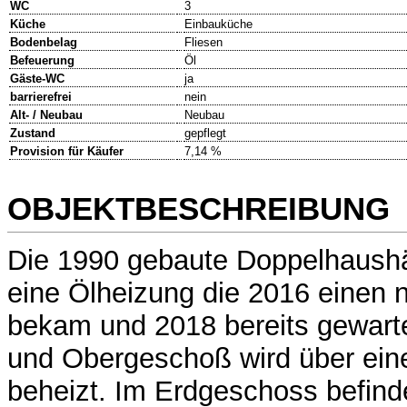
WC
3
Küche
Einbauküche
Bodenbelag
Fliesen
Befeuerung
Öl
Gäste-WC
ja
barrierefrei
nein
Alt- / Neubau
Neubau
Zustand
gepflegt
Provision für Käufer
7,14 %
OBJEKTBESCHREIBUNG
Die 1990 gebaute Doppelhaushäl
eine Ölheizung die 2016 einen 
bekam und 2018 bereits gewart
und Obergeschoß wird über ei
beheizt. Im Erdgeschoss befinde