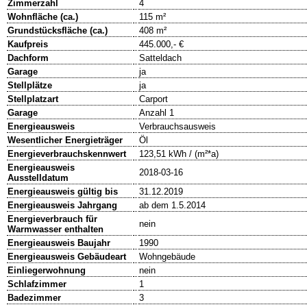
Zimmerzahl
4
Wohnfläche (ca.)
115 m²
Grundstücksfläche (ca.)
408 m²
Kaufpreis
445.000,- €
Dachform
Satteldach
Garage
ja
Stellplätze
ja
Stellplatzart
Carport
Garage
Anzahl 1
Energieausweis
Verbrauchsausweis
Wesentlicher Energieträger
Öl
Energieverbrauchskennwert
123,51 kWh / (m²*a)
Energieausweis
2018-03-16
Ausstelldatum
Energieausweis gültig bis
31.12.2019
Energieausweis Jahrgang
ab dem 1.5.2014
Energieverbrauch für
nein
Warmwasser enthalten
Energieausweis Baujahr
1990
Energieausweis Gebäudeart
Wohngebäude
Einliegerwohnung
nein
Schlafzimmer
1
Badezimmer
3