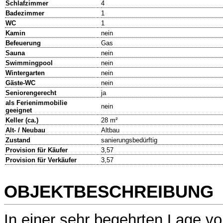
Schlafzimmer
4
Badezimmer
1
WC
1
Kamin
nein
Befeuerung
Gas
Sauna
nein
Swimmingpool
nein
Wintergarten
nein
Gäste-WC
nein
Seniorengerecht
ja
als Ferienimmobilie
nein
geeignet
Keller (ca.)
28 m²
Alt- / Neubau
Altbau
Zustand
sanierungsbedürftig
Provision für Käufer
3,57
Provision für Verkäufer
3,57
OBJEKTBESCHREIBUNG
In einer sehr begehrten Lage v