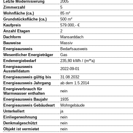
Letzte Modernisierung
2005
Zimmerzahl
5
Wohnfläche (ca.)
85 m²
Grundstücksfläche (ca.)
500 m²
Kaufpreis
579.000,- €
Anzahl Etagen
2
Dachform
Mansarddach
Bauweise
Massiv
Energieausweis
Bedarfsausweis
Wesentlicher Energieträger
Gas
Endenergiebedarf
235,80 kWh / (m²*a)
Energieausweis
2022-09-01
Ausstelldatum
Energieausweis gültig bis
31.08.2032
Energieausweis Jahrgang
ab dem 1.5.2014
Energieverbrauch für
nein
Warmwasser enthalten
Energieausweis Baujahr
1935
Energieausweis Gebäudeart
Wohngebäude
Unterkellert
ja
Einliegerwohnung
nein
Denkmalgeschützt
nein
Objekt ist vermietet
nein