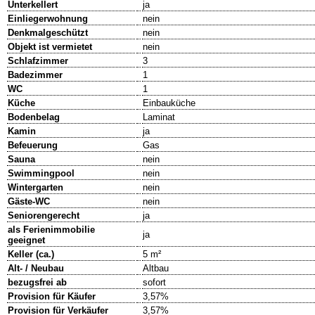
Unterkellert
ja
Einliegerwohnung
nein
Denkmalgeschützt
nein
Objekt ist vermietet
nein
Schlafzimmer
3
Badezimmer
1
WC
1
Küche
Einbauküche
Bodenbelag
Laminat
Kamin
ja
Befeuerung
Gas
Sauna
nein
Swimmingpool
nein
Wintergarten
nein
Gäste-WC
nein
Seniorengerecht
ja
als Ferienimmobilie
ja
geeignet
Keller (ca.)
5 m²
Alt- / Neubau
Altbau
bezugsfrei ab
sofort
Provision für Käufer
3,57%
Provision für Verkäufer
3,57%