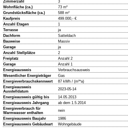
Zimmerzahl
3
Wohnfläche (ca.)
73 m²
Grundstücksfläche (ca.)
588 m²
Kaufpreis
499.000,- €
Anzahl Etagen
1
Terrasse
ja
Dachform
Satteldach
Bauweise
Massiv
Garage
ja
Anzahl Stellplätze
2
Freiplatz
Anzahl 2
Garage
Anzahl 1
Energieausweis
Verbrauchsausweis
Wesentlicher Energieträger
Gas
Energieverbrauchskennwert
87 kWh / (m²*a)
Energieausweis
2023-05-14
Ausstelldatum
Energieausweis gültig bis
14.05.2013
Energieausweis Jahrgang
ab dem 1.5.2014
Energieverbrauch für
nein
Warmwasser enthalten
Energieausweis Baujahr
1986
Energieausweis Gebäudeart
Wohngebäude