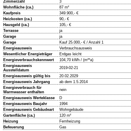
Zimmerzahl
3
Wohnfläche (ca.)
87 m²
Kaufpreis
349.900,- €
Heizkosten (ca.)
90,- €
Hausgeld (ca.)
105,- €
Terrasse
ja
Garage
ja
Garage
Kauf 25.000,- € / Anzahl 1
Energieausweis
Verbrauchsausweis
Wesentlicher Energieträger
Erdgas leicht
Energieverbrauchskennwert
104,70 kWh / (m²*a)
Energieausweis
2019-02-21
Ausstelldatum
Energieausweis gültig bis
20.02.2029
Energieausweis Jahrgang
ab dem 1.5.2014
Energieverbrauch für
nein
Warmwasser enthalten
Energieausweis Werteklasse
D
Energieausweis Baujahr
1994
Energieausweis Gebäudeart
Wohngebäude
Gartenfläche (ca.)
120 m²
Heizung
Fernheizung
Befeuerung
Gas