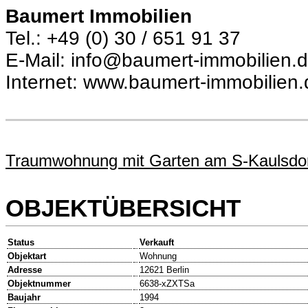
Baumert Immobilien
Tel.: +49 (0) 30 / 651 91 37
E-Mail: info@baumert-immobilien.
Internet: www.baumert-immobilien.
Traumwohnung mit Garten am S-Kaulsdorf
OBJEKTÜBERSICHT
Status
Verkauft
Objektart
Wohnung
Adresse
12621 Berlin
Objektnummer
6638-xZXTSa
Baujahr
1994