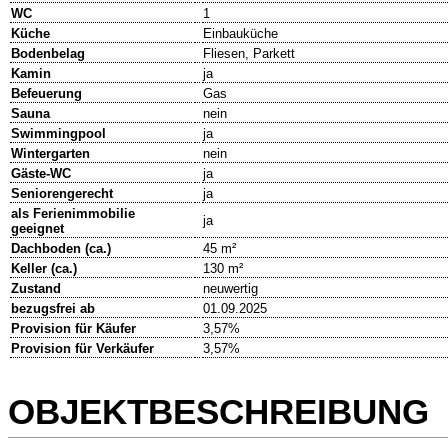
WC
1
Küche
Einbauküche
Bodenbelag
Fliesen, Parkett
Kamin
ja
Befeuerung
Gas
Sauna
nein
Swimmingpool
ja
Wintergarten
nein
Gäste-WC
ja
Seniorengerecht
ja
als Ferienimmobilie
ja
geeignet
Dachboden (ca.)
45 m²
Keller (ca.)
130 m²
Zustand
neuwertig
bezugsfrei ab
01.09.2025
Provision für Käufer
3,57%
Provision für Verkäufer
3,57%
OBJEKTBESCHREIBUNG