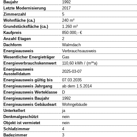
Baujahr
1992
Letzte Modernisierung
2017
Zimmerzahl
5
Wohnfläche (ca.)
240 m²
Grundstücksfläche (ca.)
1.260 m²
Kaufpreis
850.000,- €
Anzahl Etagen
2
Dachform
Walmdach
Energieausweis
Verbrauchsausweis
Wesentlicher Energieträger
Gas
Energieverbrauchskennwert
110,60 kWh / (m²*a)
Energieausweis
2025-03-07
Ausstelldatum
Energieausweis gültig bis
07.03.2035
Energieausweis Jahrgang
ab dem 1.5.2014
Energieausweis Werteklasse
D
Energieausweis Baujahr
1992
Energieausweis Gebäudeart
Wohngebäude
Unterkellert
ja
Denkmalgeschützt
nein
Objekt ist vermietet
nein
Schlafzimmer
4
Badezimmer
3