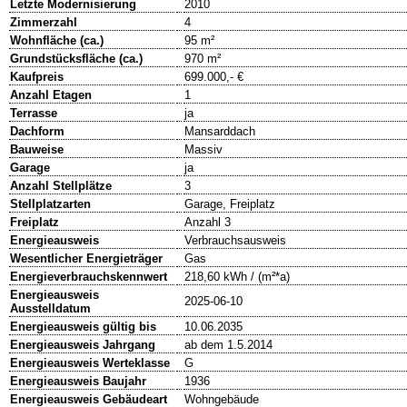
Letzte Modernisierung
2010
Zimmerzahl
4
Wohnfläche (ca.)
95 m²
Grundstücksfläche (ca.)
970 m²
Kaufpreis
699.000,- €
Anzahl Etagen
1
Terrasse
ja
Dachform
Mansarddach
Bauweise
Massiv
Garage
ja
Anzahl Stellplätze
3
Stellplatzarten
Garage, Freiplatz
Freiplatz
Anzahl 3
Energieausweis
Verbrauchsausweis
Wesentlicher Energieträger
Gas
Energieverbrauchskennwert
218,60 kWh / (m²*a)
Energieausweis
2025-06-10
Ausstelldatum
Energieausweis gültig bis
10.06.2035
Energieausweis Jahrgang
ab dem 1.5.2014
Energieausweis Werteklasse
G
Energieausweis Baujahr
1936
Energieausweis Gebäudeart
Wohngebäude