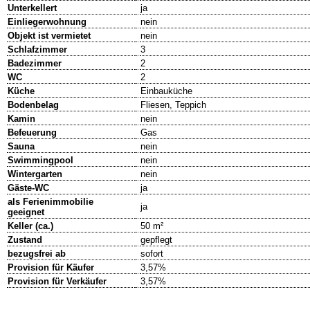
Unterkellert
ja
Einliegerwohnung
nein
Objekt ist vermietet
nein
Schlafzimmer
3
Badezimmer
2
WC
2
Küche
Einbauküche
Bodenbelag
Fliesen, Teppich
Kamin
nein
Befeuerung
Gas
Sauna
nein
Swimmingpool
nein
Wintergarten
nein
Gäste-WC
ja
als Ferienimmobilie
ja
geeignet
Keller (ca.)
50 m²
Zustand
gepflegt
bezugsfrei ab
sofort
Provision für Käufer
3,57%
Provision für Verkäufer
3,57%