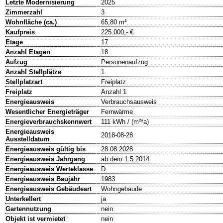
Letzte Modernisierung
2025
Zimmerzahl
3
Wohnfläche (ca.)
65,80 m²
Kaufpreis
225.000,- €
Etage
17
Anzahl Etagen
18
Aufzug
Personenaufzug
Anzahl Stellplätze
1
Stellplatzart
Freiplatz
Freiplatz
Anzahl 1
Energieausweis
Verbrauchsausweis
Wesentlicher Energieträger
Fernwärme
Energieverbrauchskennwert
111 kWh / (m²*a)
Energieausweis
2018-08-28
Ausstelldatum
Energieausweis gültig bis
28.08.2028
Energieausweis Jahrgang
ab dem 1.5.2014
Energieausweis Werteklasse
D
Energieausweis Baujahr
1983
Energieausweis Gebäudeart
Wohngebäude
Unterkellert
ja
Gartennutzung
nein
Objekt ist vermietet
nein