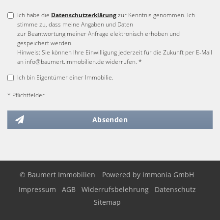
Ich habe die
Datenschutzerklärung
zur Kenntnis genommen. Ich
stimme zu, dass meine Angaben und Daten
zur Beantwortung meiner Anfrage elektronisch erhoben und
gespeichert werden.
Hinweis: Sie können Ihre Einwilligung jederzeit für die Zukunft per E-Mail
an info@baumert.immobilien.de widerrufen. *
Ich bin Eigentümer einer Immobilie.
* Pflichtfelder
Absenden
© Baumert Immobilien
Powered by
Immonia GmbH
Impressum
AGB
Widerrufsbelehrung
Datenschutz
Sitemap