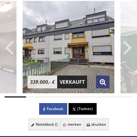
339.000,- €
VERKAUFT
Facebook
(Twitter)
Notizblock (
)
merken
drucken