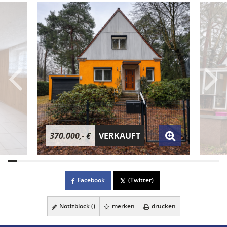
370.000,- €
VERKAUFT
Facebook
(Twitter)
Notizblock (
)
merken
drucken