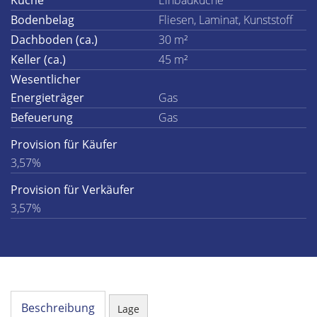
Küche
Einbauküche
Bodenbelag
Fliesen, Laminat, Kunststoff
Dachboden (ca.)
30 m²
Keller (ca.)
45 m²
Wesentlicher
Energieträger
Gas
Befeuerung
Gas
Provision für Käufer
3,57%
Provision für Verkäufer
3,57%
Beschreibung
Lage