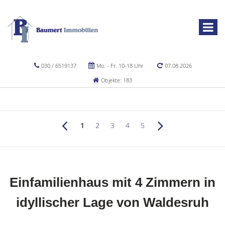
030 / 6519137
Mo. - Fr. 10-18 Uhr
07.08.2026
Objekte: 183
1
2
3
4
5
Einfamilienhaus mit 4 Zimmern in
idyllischer Lage von Waldesruh