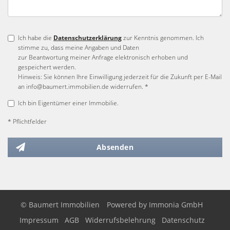
Ich habe die
Datenschutzerklärung
zur Kenntnis genommen. Ich
stimme zu, dass meine Angaben und Daten
zur Beantwortung meiner Anfrage elektronisch erhoben und
gespeichert werden.
Hinweis: Sie können Ihre Einwilligung jederzeit für die Zukunft per E-Mail
an info@baumert.immobilien.de widerrufen. *
Ich bin Eigentümer einer Immobilie.
* Pflichtfelder
Absenden
© Baumert Immobilien
Powered by
Immonia GmbH
Impressum
AGB
Widerrufsbelehrung
Datenschutz