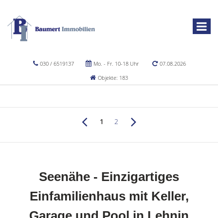
030 / 6519137
Mo. - Fr. 10-18 Uhr
07.08.2026
Objekte: 183
1
2
Seenähe - Einzigartiges
Einfamilienhaus mit Keller,
Garage und Pool in Lehnin