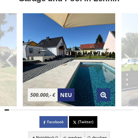
NEU
500.000,- €
Facebook
(Twitter)
Notizblock (
)
merken
drucken