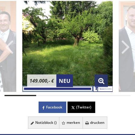
NEU
149.000,- €
Facebook
(Twitter)
Notizblock (
)
merken
drucken