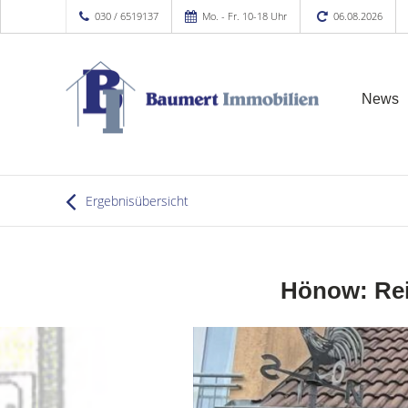
030 / 6519137
Mo. - Fr. 10-18 Uhr
06.08.2026
News
Ergebnisübersicht
Hönow: Reih