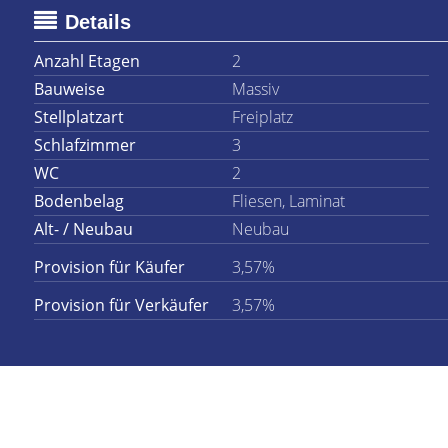
Details
Anzahl Etagen
2
Bauweise
Massiv
Stellplatzart
Freiplatz
Schlafzimmer
3
WC
2
Bodenbelag
Fliesen, Laminat
Alt- / Neubau
Neubau
Provision für Käufer
3,57%
Provision für Verkäufer
3,57%