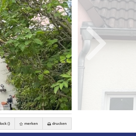
ock (
)
merken
drucken