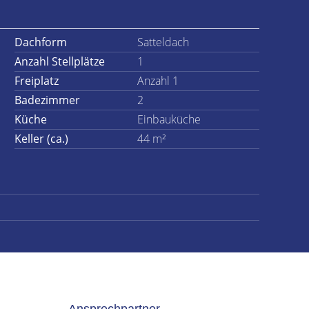
Dachform
Satteldach
Anzahl Stellplätze
1
Freiplatz
Anzahl 1
Badezimmer
2
Küche
Einbauküche
Keller (ca.)
44 m²