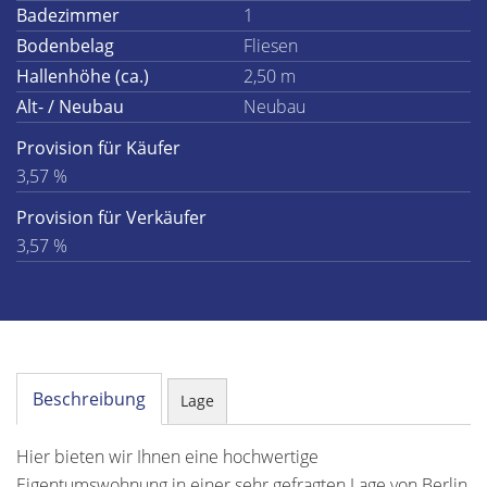
Badezimmer
1
Bodenbelag
Fliesen
Hallenhöhe (ca.)
2,50 m
Alt- / Neubau
Neubau
Provision für Käufer
3,57 %
Provision für Verkäufer
3,57 %
Beschreibung
Lage
Hier bieten wir Ihnen eine hochwertige
Eigentumswohnung in einer sehr gefragten Lage von Berlin