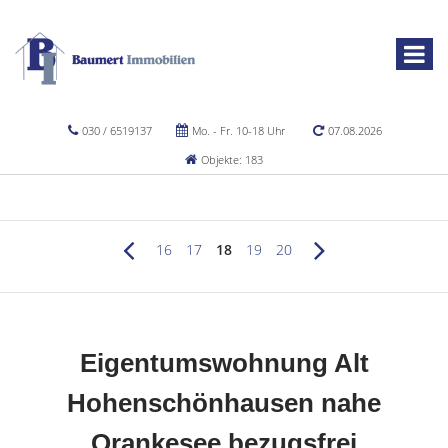
030 / 6519137
Mo. - Fr. 10-18 Uhr
07.08.2026
Objekte: 183
16
17
18
19
20
Eigentumswohnung Alt
Hohenschönhausen nahe
Orankesee bezugsfrei