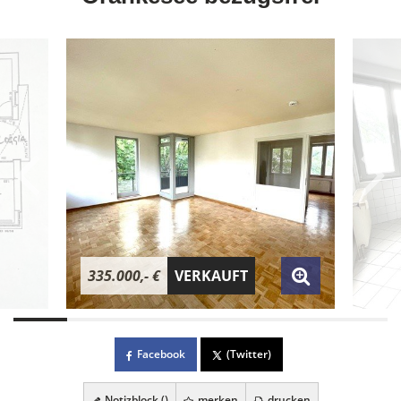
335.000,- €
VERKAUFT
Facebook
(Twitter)
Notizblock (
)
merken
drucken