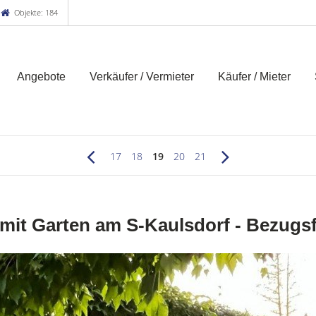
Objekte: 184
Angebote
Verkäufer / Vermieter
Käufer / Mieter
17
18
19
20
21
t Garten am S-Kaulsdorf - Bezugsfr