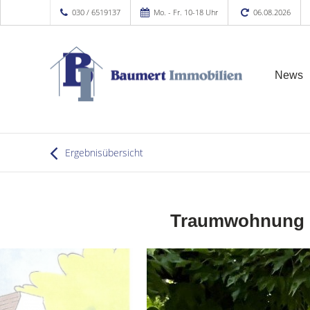
030 / 6519137
Mo. - Fr. 10-18 Uhr
06.08.2026
News
Ergebnisübersicht
Traumwohnung mi