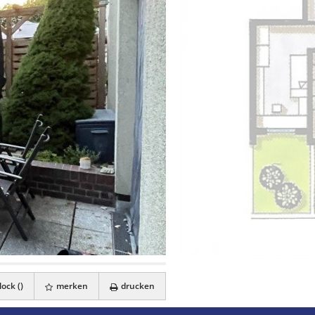
ock (
)
merken
drucken