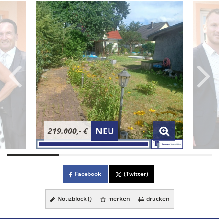
NEU
219.000,- €
Facebook
(Twitter)
Notizblock (
)
merken
drucken