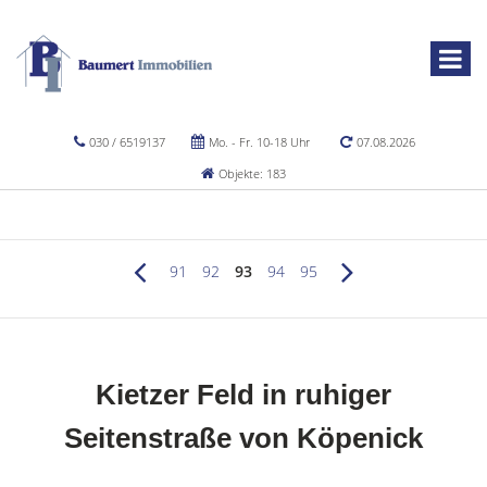
030 / 6519137
Mo. - Fr. 10-18 Uhr
07.08.2026
Objekte: 183
91
92
93
94
95
Kietzer Feld in ruhiger
Seitenstraße von Köpenick