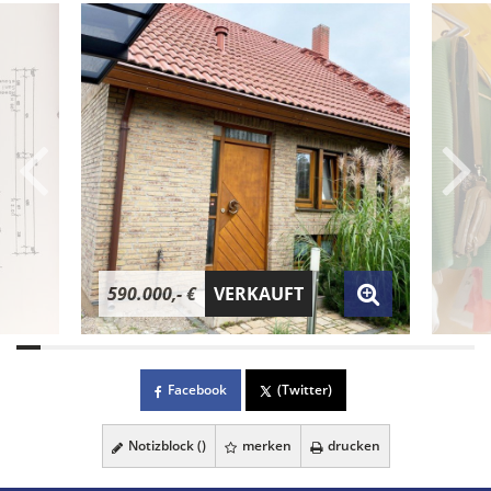
590.000,- €
VERKAUFT
Facebook
(Twitter)
Notizblock (
)
merken
drucken