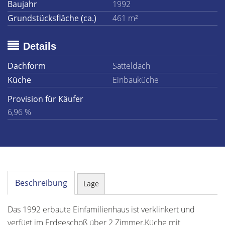
Baujahr
1992
Grundstücksfläche (ca.)
461 m²
Details
Dachform
Satteldach
Küche
Einbauküche
Provision für Käufer
6,96 %
Beschreibung
Lage
Das 1992 erbaute Einfamilienhaus ist verklinkert und
verfügt im Erdgeschoß über 2 Zimmer,Küche mit