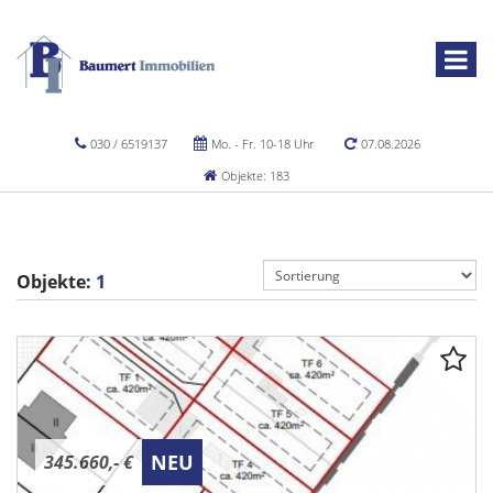
030 / 6519137
Mo. - Fr. 10-18 Uhr
07.08.2026
Objekte: 183
Objekte:
1
NEU
345.660,- €