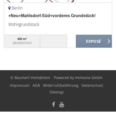
Berlin
+Neu+Mahlsdorf-Süd+vorderes Grundstück!
Wohngrundstück
420 m²
GRUNDSTÜCK
© Baumert Immobilien
Powered by
Immonia GmbH
Impressum
AGB
Widerrufsbelehrung
Datenschutz
Sitemap