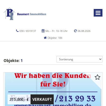
030 / 6519137
Mo. - Fr. 10-18 Uhr
06.08.2026
Objekte: 184
Objekte:
1
315.000,- €
VERKAUFT