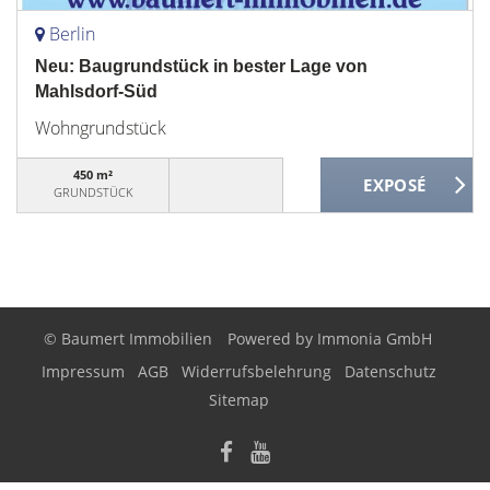
Berlin
Neu: Baugrundstück in bester Lage von
Mahlsdorf-Süd
Wohngrundstück
450 m²
GRUNDSTÜCK
© Baumert Immobilien
Powered by
Immonia GmbH
Impressum
AGB
Widerrufsbelehrung
Datenschutz
Sitemap