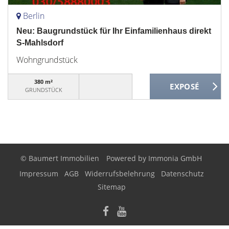
Berlin
Neu: Baugrundstück für Ihr Einfamilienhaus direkt
S-Mahlsdorf
Wohngrundstück
380 m²
GRUNDSTÜCK
© Baumert Immobilien
Powered by
Immonia GmbH
Impressum
AGB
Widerrufsbelehrung
Datenschutz
Sitemap