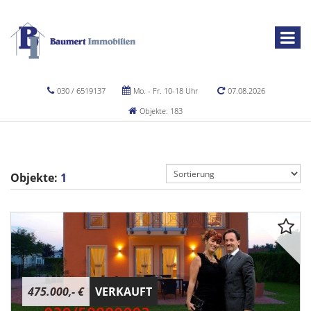
030 / 6519137
Mo. - Fr. 10-18 Uhr
07.08.2026
Objekte: 183
Objekte:
1
475.000,- €
VERKAUFT