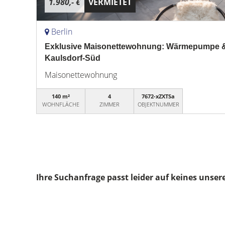
1.980,- €
VERMIETET
Berlin
Exklusive Maisonettewohnung: Wärmepumpe & W
Kaulsdorf-Süd
Maisonettewohnung
140 m²
4
7672-xZXTSa
WOHNFLÄCHE
ZIMMER
OBJEKTNUMMER
Ihre Suchanfrage passt leider auf keines unser