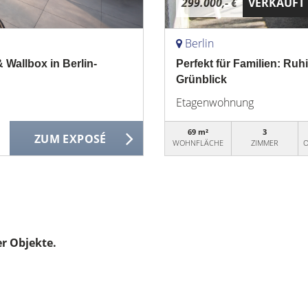
299.000,- €
VERKAUFT
Berlin
allbox in Berlin-
Perfekt für Familien: R
Grünblick
Etagenwohnung
69 m²
3
ZUM EXPOSÉ
WOHNFLÄCHE
ZIMMER
O
er Objekte.