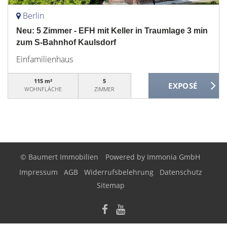
Berlin
Neu: 5 Zimmer - EFH mit Keller in Traumlage 3 min
zum S-Bahnhof Kaulsdorf
Einfamilienhaus
115 m²
5
WOHNFLÄCHE
ZIMMER
© Baumert Immobilien
Powered by
Immonia GmbH
Impressum
AGB
Widerrufsbelehrung
Datenschutz
Sitemap