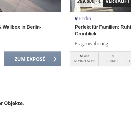
299.000,- €
VERKAUFT
Berlin
allbox in Berlin-
Perfekt für Familien: R
Grünblick
Etagenwohnung
69 m²
3
ZUM EXPOSÉ
WOHNFLÄCHE
ZIMMER
O
er Objekte.