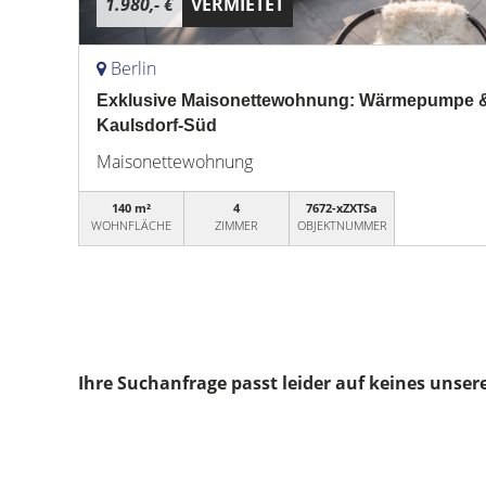
1.980,- €
VERMIETET
Berlin
Exklusive Maisonettewohnung: Wärmepumpe & W
Kaulsdorf-Süd
Maisonettewohnung
140 m²
4
7672-xZXTSa
WOHNFLÄCHE
ZIMMER
OBJEKTNUMMER
Ihre Suchanfrage passt leider auf keines unser