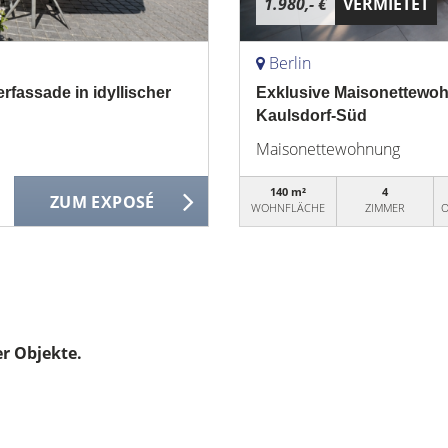
1.980,- €
VERMIETET
Berlin
rfassade in idyllischer
Exklusive Maisonettewoh
Kaulsdorf-Süd
Maisonettewohnung
140 m²
4
ZUM EXPOSÉ
WOHNFLÄCHE
ZIMMER
O
er Objekte.