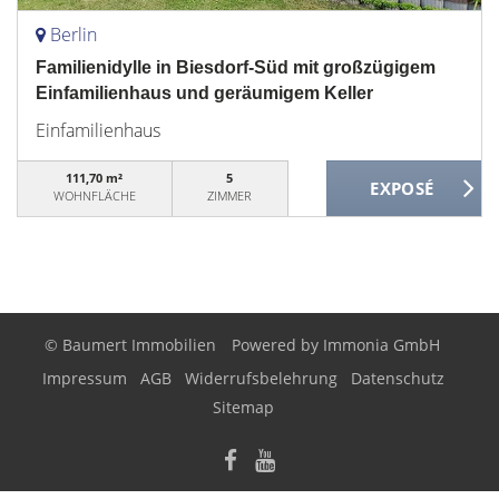
Berlin
Familienidylle in Biesdorf-Süd mit großzügigem
Einfamilienhaus und geräumigem Keller
Einfamilienhaus
111,70 m²
5
WOHNFLÄCHE
ZIMMER
© Baumert Immobilien
Powered by
Immonia GmbH
Impressum
AGB
Widerrufsbelehrung
Datenschutz
Sitemap