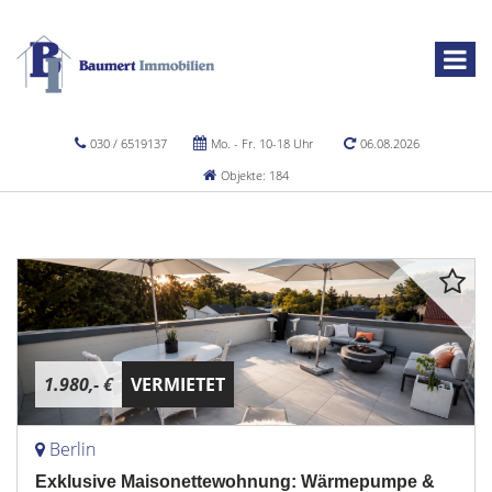
030 / 6519137
Mo. - Fr. 10-18 Uhr
06.08.2026
Objekte: 184
1.980,- €
VERMIETET
Berlin
Exklusive Maisonettewohnung: Wärmepumpe &