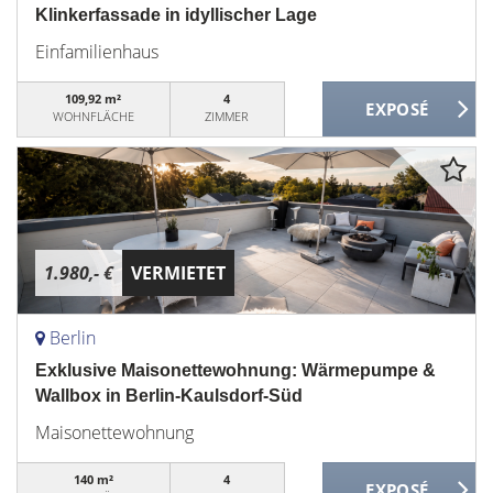
Klinkerfassade in idyllischer Lage
Einfamilienhaus
109,92 m²
4
WOHNFLÄCHE
ZIMMER
1.980,- €
VERMIETET
Berlin
Exklusive Maisonettewohnung: Wärmepumpe &
Wallbox in Berlin-Kaulsdorf-Süd
Maisonettewohnung
140 m²
4