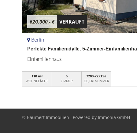
620.000,- €
VERKAUFT
Berlin
Perfekte Familienidylle: 5-Zimmer-Einfamilienh
Einfamilienhaus
110 m²
5
7200-xZXTSa
WOHNFLÄCHE
ZIMMER
OBJEKTNUMMER
© Baumert Immobilien
Powered by
Immonia GmbH