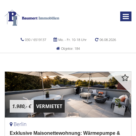
030 / 6519137
Mo. - Fr. 10-18 Uhr
06.08.2026
Objekte: 184
1.980,- €
VERMIETET
Berlin
Exklusive Maisonettewohnung: Wärmepumpe &