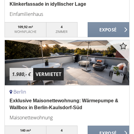
Klinkerfassade in idyllischer Lage
Einfamilienhaus
109,92 m²
4
WOHNFLÄCHE
ZIMMER
1.980,- €
VERMIETET
Berlin
Exklusive Maisonettewohnung: Wärmepumpe &
Wallbox in Berlin-Kaulsdorf-Süd
Maisonettewohnung
140 m²
4