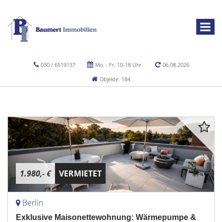
030 / 6519137
Mo. - Fr. 10-18 Uhr
06.08.2026
Objekte: 184
1.980,- €
VERMIETET
Berlin
Exklusive Maisonettewohnung: Wärmepumpe &