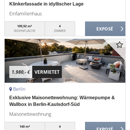
Klinkerfassade in idyllischer Lage
Einfamilienhaus
109,92 m²
4
WOHNFLÄCHE
ZIMMER
1.980,- €
VERMIETET
Berlin
Exklusive Maisonettewohnung: Wärmepumpe &
Wallbox in Berlin-Kaulsdorf-Süd
Maisonettewohnung
140 m²
4