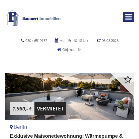
030 / 6519137
Mo. - Fr. 10-18 Uhr
06.08.2026
Objekte: 184
1.980,- €
VERMIETET
Berlin
Exklusive Maisonettewohnung: Wärmepumpe &