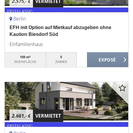
2.575,- €
VERMIETET
Berlin
EFH mit Option auf Mietkauf abzugeben ohne
Kaution Biesdorf Süd
Einfamilienhaus
150 m²
5
WOHNFLÄCHE
ZIMMER
2.661,- €
VERMIETET