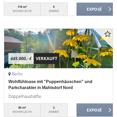
110 m²
5
WOHNFLÄCHE
ZIMMER
445.000,- €
VERKAUFT
Berlin
Wohlfühloase mit "Puppenhäuschen" und
Parkcharakter in Mahlsdorf Nord
Doppelhaushälfte
85 m²
2
WOHNFLÄCHE
ZIMMER