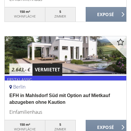
150 m²
5
WOHNFLÄCHE
ZIMMER
2.643,- €
VERMIETET
Berlin
EFH in Mahlsdorf Süd mit Option auf Mietkauf
abzugeben ohne Kaution
Einfamilienhaus
150 m²
5
WOHNFLÄCHE
ZIMMER