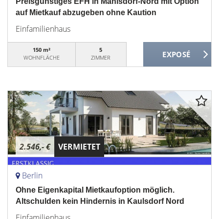
Preisgünstiges EFH in Mahlsdorf-Nord mit Option
auf Mietkauf abzugeben ohne Kaution
Einfamilienhaus
150 m²
5
WOHNFLÄCHE
ZIMMER
2.546,- €
VERMIETET
Berlin
Ohne Eigenkapital Mietkaufoption möglich.
Altschulden kein Hindernis in Kaulsdorf Nord
Einfamilienhaus