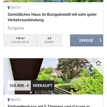
Berlin
Gemütliches Haus im Bungalowstil mit sehr guter
Verkehrsanbindung
Bungalow
110 m²
3,5
WOHNFLÄCHE
ZIMMER
565.000,- €
VERKAUFT
Berlin
Einfamilienhaus mit 5 Zimmern und Garage in