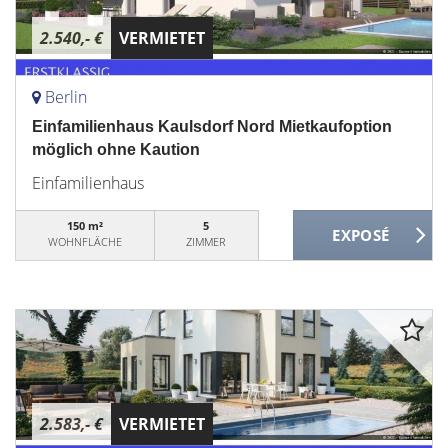
2.540,- €
VERMIETET
Berlin
Einfamilienhaus Kaulsdorf Nord Mietkaufoption
möglich ohne Kaution
Einfamilienhaus
150 m²
5
WOHNFLÄCHE
ZIMMER
2.583,- €
VERMIETET