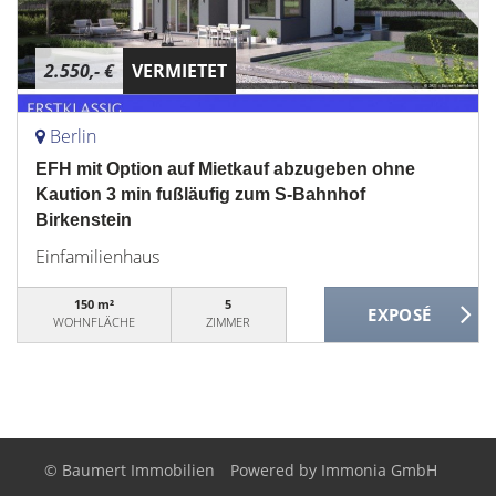
2.550,- €
VERMIETET
Berlin
EFH mit Option auf Mietkauf abzugeben ohne
Kaution 3 min fußläufig zum S-Bahnhof
Birkenstein
Einfamilienhaus
150 m²
5
WOHNFLÄCHE
ZIMMER
© Baumert Immobilien
Powered by
Immonia GmbH