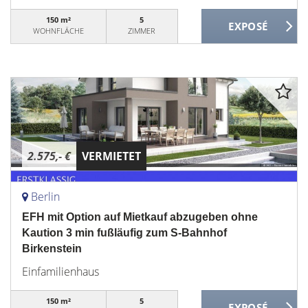
150 m²
5
WOHNFLÄCHE
ZIMMER
2.575,- €
VERMIETET
Berlin
EFH mit Option auf Mietkauf abzugeben ohne
Kaution 3 min fußläufig zum S-Bahnhof
Birkenstein
Einfamilienhaus
150 m²
5