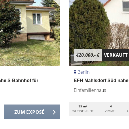
420.000,- €
VERKAUFT
Berlin
Nahe S-Bahnhof für
EFH Mahlsdorf Süd nahe 
Einfamilienhaus
95 m²
4
WOHNFLÄCHE
ZIMMER
O
ZUM EXPOSÉ