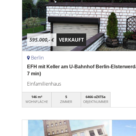
595.000,- €
VERKAUFT
Berlin
EFH mit Keller am U-Bahnhof Berlin-Elsterwerda
7 min)
Einfamilienhaus
146 m²
5
6466-xZXTSa
WOHNFLÄCHE
ZIMMER
OBJEKTNUMMER