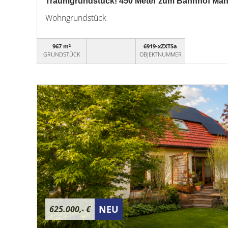
Traumgrundstück! 450 Meter zum Bahnhof Mah
Wohngrundstück
967 m²
6919-xZXTSa
GRUNDSTÜCK
OBJEKTNUMMER
NEU
625.000,- €