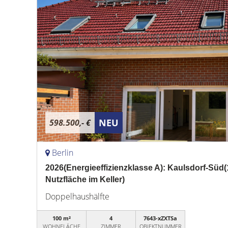
NEU
598.500,- €
Berlin
2026(Energieeffizienzklasse A): Kaulsdorf-Süd(
Nutzfläche im Keller)
Doppelhaushälfte
100 m²
4
7643-xZXTSa
WOHNFLÄCHE
ZIMMER
OBJEKTNUMMER