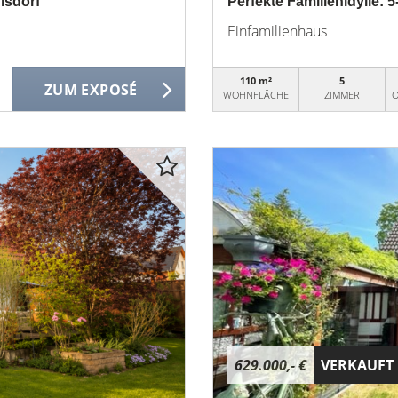
lsdorf
Perfekte Familienidylle: 
Einfamilienhaus
110 m²
5
ZUM EXPOSÉ
WOHNFLÄCHE
ZIMMER
O
629.000,- €
VERKAUFT