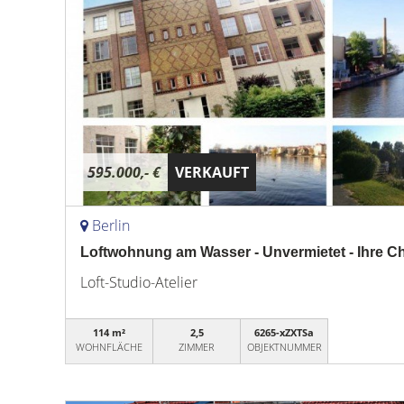
595.000,- €
VERKAUFT
Berlin
Loftwohnung am Wasser - Unvermietet - Ihre C
Loft-Studio-Atelier
114 m²
2,5
6265-xZXTSa
WOHNFLÄCHE
ZIMMER
OBJEKTNUMMER