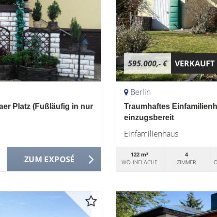
595.000,- €
VERKAUFT
Berlin
er Platz (Fußläufig in nur
Traumhaftes Einfamilienh
einzugsbereit
Einfamilienhaus
122 m²
4
ZUM EXPOSÉ
WOHNFLÄCHE
ZIMMER
O