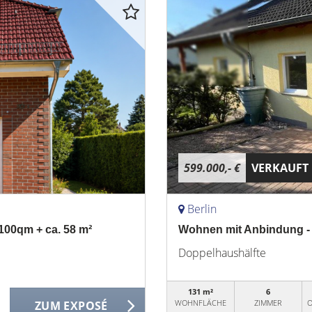
599.000,- €
VERKAUFT
Berlin
100qm + ca. 58 m²
Wohnen mit Anbindung - 
Doppelhaushälfte
131 m²
6
WOHNFLÄCHE
ZIMMER
O
ZUM EXPOSÉ