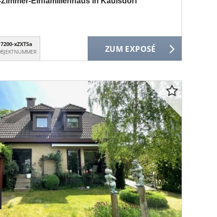
5-Zimmer-Einfamilienhaus in Kaulsdorf
7200-xZXTSa
ZUM EXPOSÉ
BJEKTNUMMER