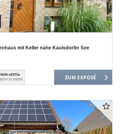
ienhaus mit Keller nahe Kaulsdorfer See
5634-xZXTSa
ZUM EXPOSÉ
BJEKTNUMMER