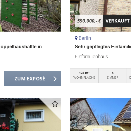
590.000,- €
VERKAUFT
Berlin
Doppelhaushälfte in
Sehr gepflegtes Einfamil
Einfamilienhaus
124 m²
4
WOHNFLÄCHE
ZIMMER
O
ZUM EXPOSÉ