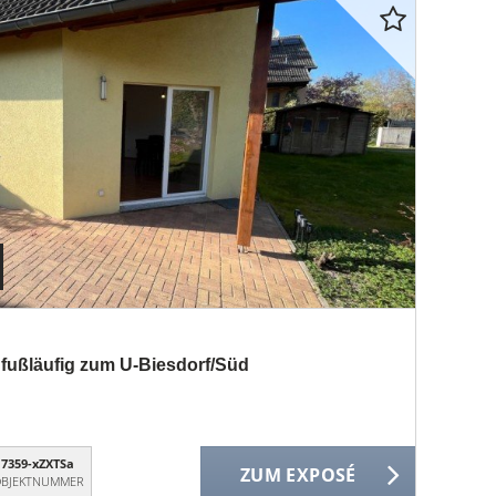
fußläufig zum U-Biesdorf/Süd
7359-xZXTSa
ZUM EXPOSÉ
BJEKTNUMMER