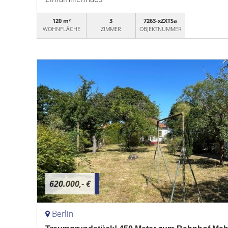
120 m²
3
7263-xZXTSa
WOHNFLÄCHE
ZIMMER
OBJEKTNUMMER
620.000,- €
Berlin