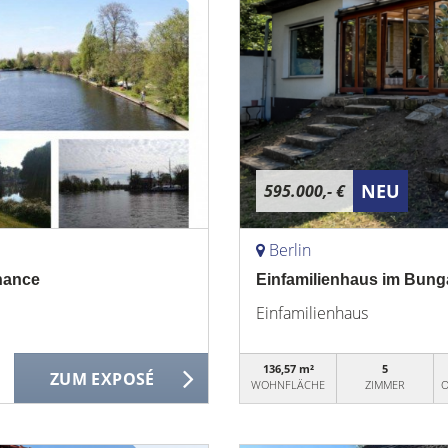
NEU
595.000,- €
Berlin
hance
Einfamilienhaus im Bunga
Einfamilienhaus
136,57 m²
5
ZUM EXPOSÉ
WOHNFLÄCHE
ZIMMER
O