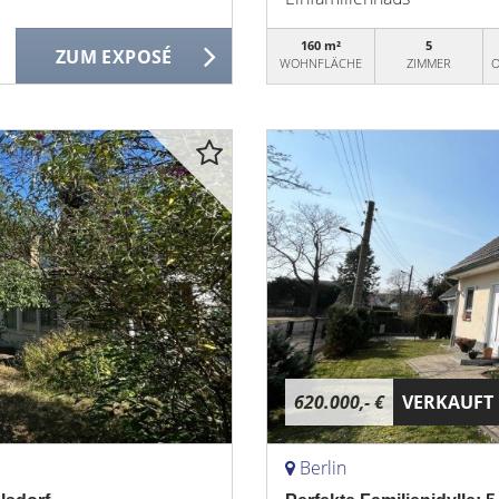
160 m²
5
ZUM EXPOSÉ
WOHNFLÄCHE
ZIMMER
O
620.000,- €
VERKAUFT
Berlin