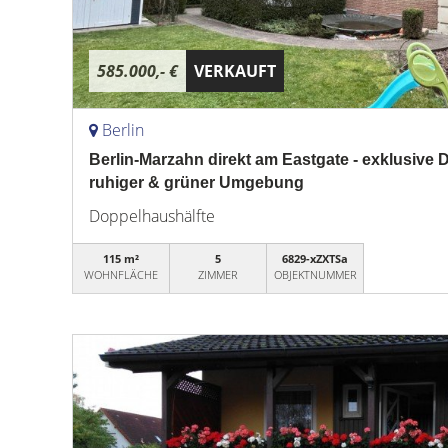
585.000,- €
VERKAUFT
Berlin
Berlin-Marzahn direkt am Eastgate - exklusive 
ruhiger & grüner Umgebung
Doppelhaushälfte
115 m²
5
6829-xZXTSa
WOHNFLÄCHE
ZIMMER
OBJEKTNUMMER