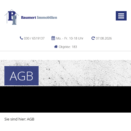
030 / 6519137
Mo. - Fr. 10-18 Uhr
07.08.2026
Objekte: 183
AGB
Sie sind hier:
AGB