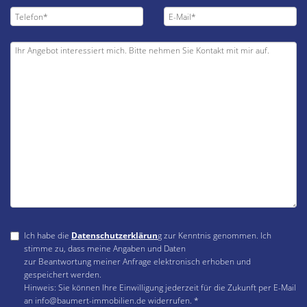
Ich habe die
Datenschutzerklärun
g zur Kenntnis genommen. Ich
stimme zu, dass meine Angaben und Daten
zur Beantwortung meiner Anfrage elektronisch erhoben und
gespeichert werden.
Hinweis: Sie können Ihre Einwilligung jederzeit für die Zukunft per E-Mail
an info@baumert-immobilien.de widerrufen. *