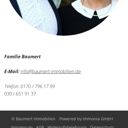
Familie Baumert
E-Mail:
info@baumert-immobilien.de
Telefon: 0170 / 796 17 99
030 / 651 91 37
© Baumert Immobilien
Powered by
Immonia GmbH
Impressum
AGB
Widerrufsbelehrung
Datenschutz