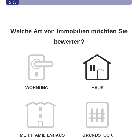
5 %
S
A
Welche Art von Immobilien möchten Sie
bewerten?
W
<
WOHNUNG
HAUS
g
MEHRFAMILIENHAUS
GRUNDSTÜCK