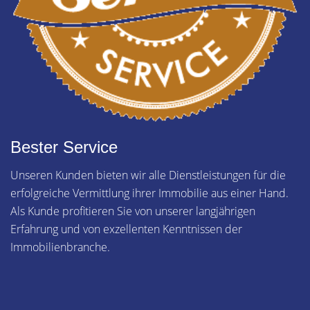
Bester Service
Unseren Kunden bieten wir alle Dienstleistungen für die
erfolgreiche Vermittlung ihrer Immobilie aus einer Hand.
Als Kunde profitieren Sie von unserer langjährigen
Erfahrung und von exzellenten Kenntnissen der
Immobilienbranche.