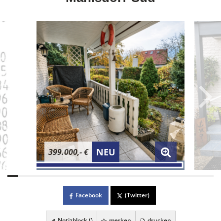
NEU
399.000,- €
Facebook
(Twitter)
Notizblock (
)
merken
drucken