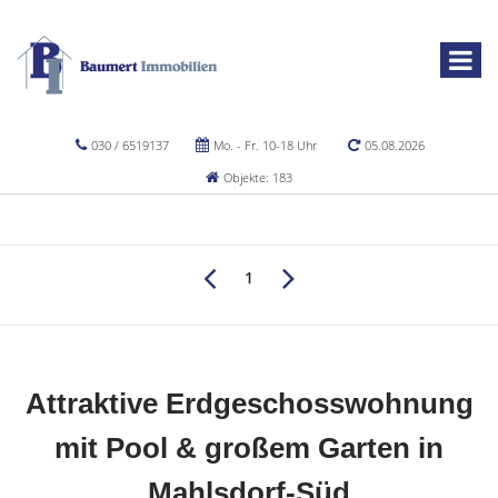
030 / 6519137
Mo. - Fr. 10-18 Uhr
05.08.2026
Objekte: 183
1
Attraktive Erdgeschosswohnung
mit Pool & großem Garten in
Mahlsdorf-Süd