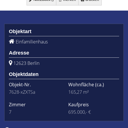
Objektart
Einfamilienhaus
Adresse
12623 Berlin
Objektdaten
Objekt-Nr.
Wohnfläche
(ca.)
7628-xZXTSa
165,27 m²
Zimmer
Kaufpreis
7
695.000,- €