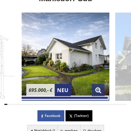
NEU
695.000,- €
Facebook
(Twitter)
Notizblock (
)
merken
drucken