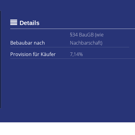
Details
§34 BauGB (wie
Bebaubar nach
Nachbarschaft)
Provision für Käufer
7,14%