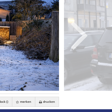
ock (
)
merken
drucken