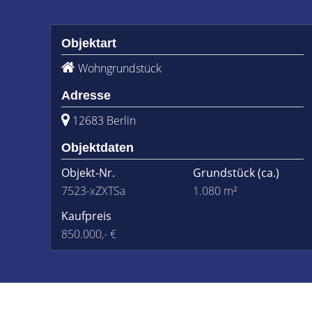
Objektart
Wohngrundstück
Adresse
12683 Berlin
Objektdaten
Objekt-Nr.
Grundstück
(ca.)
7523-xZXTSa
1.080 m²
Kaufpreis
850.000,- €