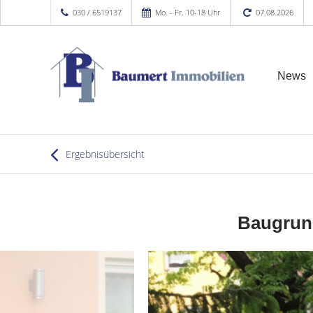
030 / 6519137
Mo. - Fr. 10-18 Uhr
07.08.2026
News
Ergebnisübersicht
Baugrund