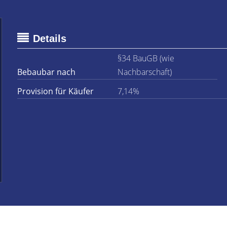
Details
§34 BauGB (wie
Bebaubar nach
Nachbarschaft)
Provision für Käufer
7,14%