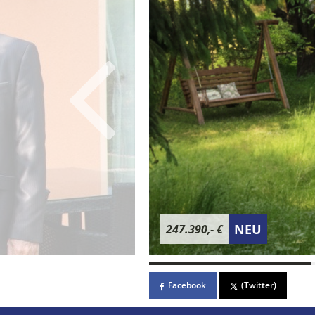
NEU
247.390,- €
Facebook
(Twitter)