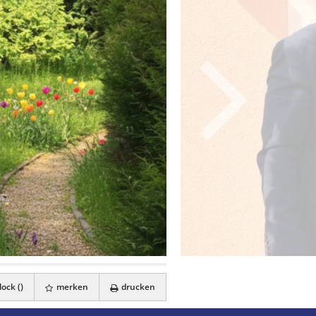
ock (
)
merken
drucken