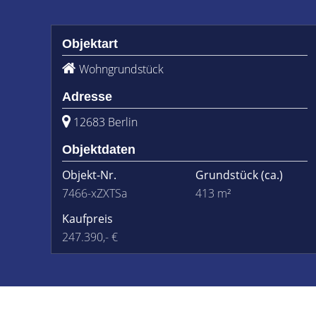
Objektart
Wohngrundstück
Adresse
12683 Berlin
Objektdaten
Objekt-Nr.
Grundstück
(ca.)
7466-xZXTSa
413 m²
Kaufpreis
247.390,- €