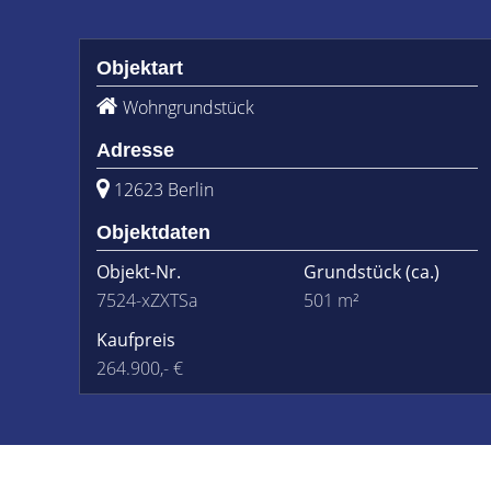
Objektart
Wohngrundstück
Adresse
12623 Berlin
Objektdaten
Objekt-Nr.
Grundstück
(ca.)
7524-xZXTSa
501 m²
Kaufpreis
264.900,- €