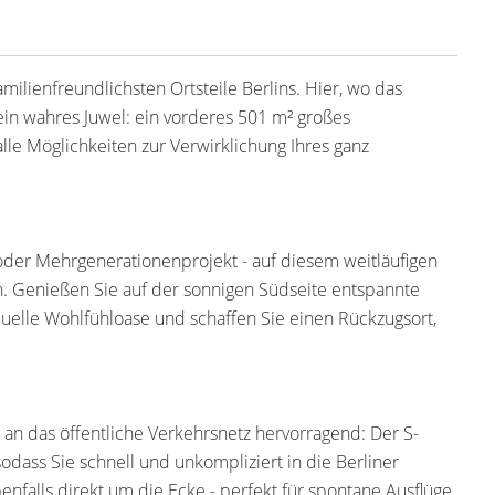
ilienfreundlichsten Ortsteile Berlins. Hier, wo das
 ein wahres Juwel: ein vorderes 501 m² großes
lle Möglichkeiten zur Verwirklichung Ihres ganz
oder Mehrgenerationenprojekt - auf diesem weitläufigen
n. Genießen Sie auf der sonnigen Südseite entspannte
duelle Wohlfühloase und schaffen Sie einen Rückzugsort,
 an das öffentliche Verkehrsnetz hervorragend: Der S-
odass Sie schnell und unkompliziert in die Berliner
enfalls direkt um die Ecke - perfekt für spontane Ausflüge