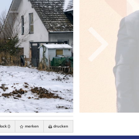
ock (
)
merken
drucken