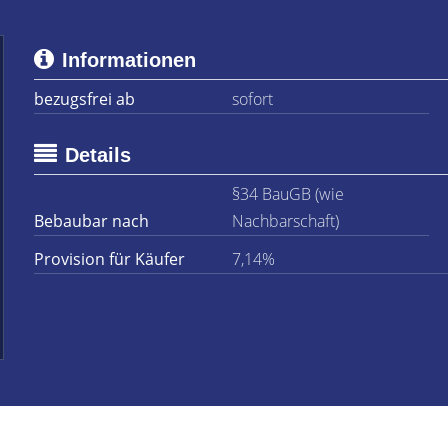
Informationen
bezugsfrei ab
sofort
Details
§34 BauGB (wie
Bebaubar nach
Nachbarschaft)
Provision für Käufer
7,14%