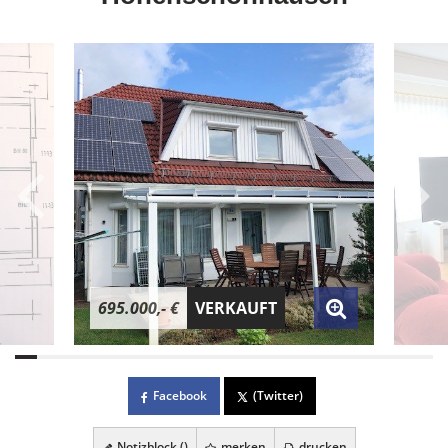
695.000,- €
VERKAUFT
Facebook
(Twitter)
Notizblock (
)
merken
drucken