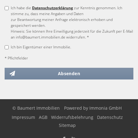
Ich habe die
Datenschutzerklärung
zur Kenntnis genommen. Ich
stimme zu, dass meine Angaben und Daten
zur Beantwortung meiner Anfrage elektronisch erhoben und
gespeichert werden.
Hinweis: Sie können Ihre Einwilligung jederzeit für die Zukunft per E-Mail
an info@baumert.immobilien.de widerrufen. *
Ich bin Eigentümer einer Immobilie.
* Pflichtfelder
Absenden
© Baumert Immobilien
Powered by
Immonia GmbH
Impressum
AGB
Widerrufsbelehrung
Datenschutz
Sitemap