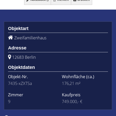
Objektart
Zweifamilienhaus
Adresse
12683 Berlin
Objektdaten
Objekt-Nr.
Wohnfläche
(ca.)
7435-xZXTSa
176,21 m²
Zimmer
Kaufpreis
9
749.000,- €