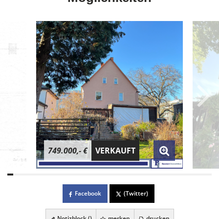
749.000,- €
VERKAUFT
Facebook
(Twitter)
Notizblock (
)
merken
drucken