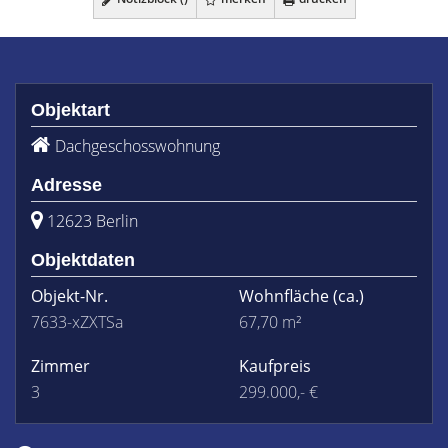
Objektart
Dachgeschosswohnung
Adresse
12623 Berlin
Objektdaten
Objekt-Nr.
Wohnfläche
(ca.)
7633-xZXTSa
67,70 m²
Zimmer
Kaufpreis
3
299.000,- €