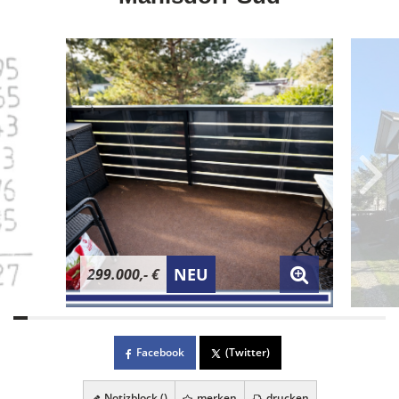
NEU
299.000,- €
Facebook
(Twitter)
Notizblock (
)
merken
drucken