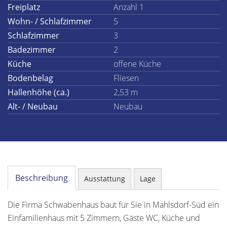
Freiplatz
Anzahl 1
Wohn- / Schlafzimmer
5
Schlafzimmer
3
Badezimmer
2
Küche
offene Küche
Bodenbelag
Fliesen
Hallenhöhe (ca.)
2,53 m
Alt- / Neubau
Neubau
Beschreibung
Ausstattung
Lage
Die Firma Schwabenhaus baut für Sie in Mahlsdorf-Süd ein
Einfamilienhaus mit 5 Zimmern, Gäste WC, Küche und