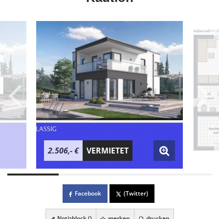
2.506,- €
VERMIETET
Facebook
(Twitter)
Notizblock (
)
merken
drucken