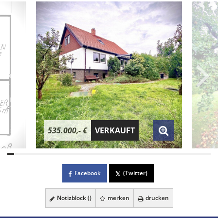
535.000,- €
VERKAUFT
Facebook
(Twitter)
Notizblock (
)
merken
drucken