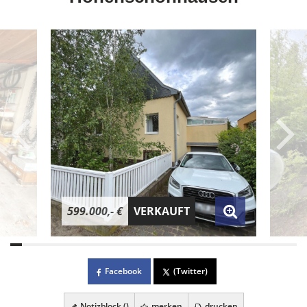
599.000,- €
VERKAUFT
Facebook
(Twitter)
Notizblock (
)
merken
drucken