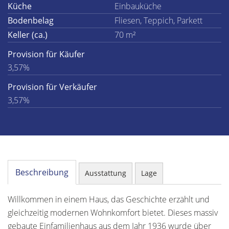
Küche
Einbauküche
Bodenbelag
Fliesen, Teppich, Parkett
Keller (ca.)
70 m²
Provision für Käufer
3,57%
Provision für Verkäufer
3,57%
Beschreibung
Ausstattung
Lage
Willkommen in einem Haus, das Geschichte erzählt und
gleichzeitig modernen Wohnkomfort bietet. Dieses massiv
gebaute Einfamilienhaus aus dem Jahr 1936 wurde über