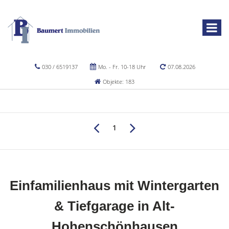
030 / 6519137
Mo. - Fr. 10-18 Uhr
07.08.2026
Objekte: 183
1
Einfamilienhaus mit Wintergarten
& Tiefgarage in Alt-
Hohenschönhausen